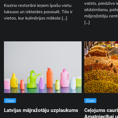
valsts, piedzīvo 
Kazino restorāni ieņem īpašu vietu
atdzimšanu, pate
luksusa un izklaides pasaulē. Tās ir
mājražotāju centi
vietas, kur kulinārijas māksla […]
[…]
Ziņas
Ziņas
Latvijas mājražotāju uzplaukums
Ceļojums cauri
Amatniecībai u