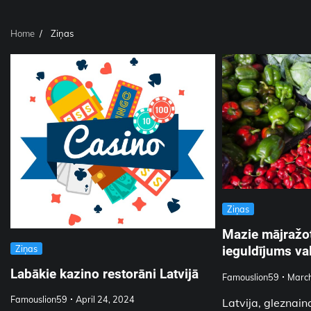
Home
Ziņas
Ziņas
Mazie mājražot
ieguldījums va
Ziņas
Labākie kazino restorāni Latvijā
Famouslion59
March
Famouslion59
April 24, 2024
Latvija, gleznain