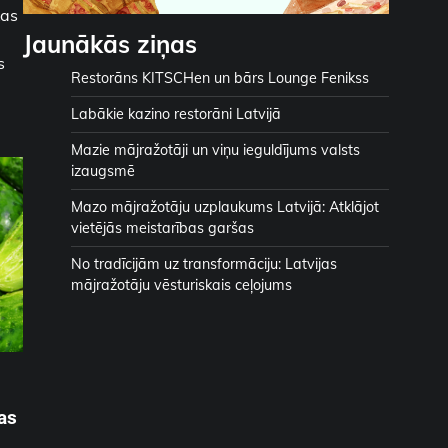
kas
Jaunākās ziņas
s
Restorāns KITSCHen un bārs Lounge Fenikss
Labākie kazino restorāni Latvijā
Mazie mājražotāji un viņu ieguldījums valsts
izaugsmē
Mazo mājražotāju uzplaukums Latvijā: Atklājot
vietējās meistarības garšas
No tradīcijām uz transformāciju: Latvijas
mājražotāju vēsturiskais ceļojums
bas