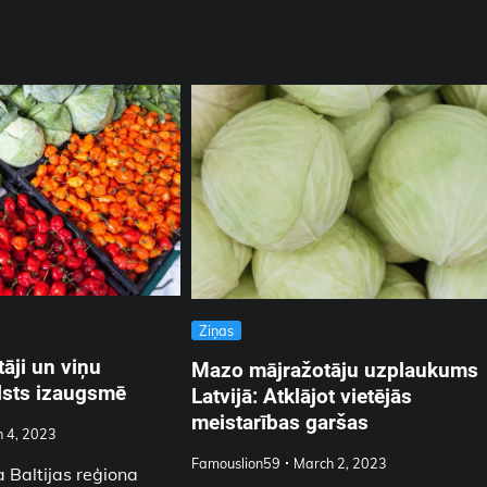
Ziņas
āji un viņu
Mazo mājražotāju uzplaukums
lsts izaugsmē
Latvijā: Atklājot vietējās
meistarības garšas
 4, 2023
Famouslion59
March 2, 2023
a Baltijas reģiona