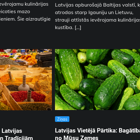
ievērojamu kulinārijas
Latvijas apburošajā Baltijas valstī, 
icoties mazo
atrodas starp Igauniju un Lietuvu,
eniem. Šie aizrautīgie
strauji attīstās ievērojama kulinārija
kustība. […]
Ziņas
Latvijas Vietējā Pārtika: Bagātī
 Latvijas
no Mūsu Zemes
n Tradīcijām