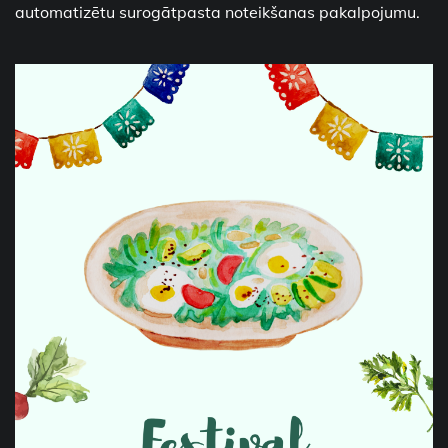
automatizētu surogātpasta noteikšanas pakalpojumu.