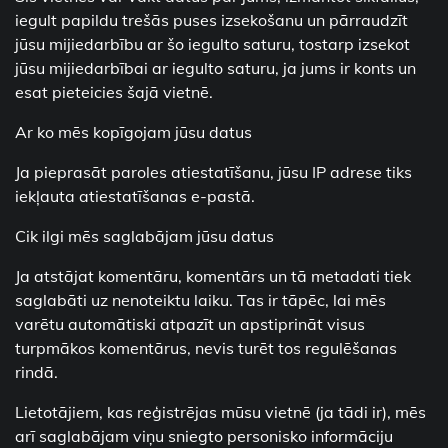
iegult papildu trešās puses izsekošanu un pārraudzīt
jūsu mijiedarbību ar šo iegulto saturu, tostarp izsekot
jūsu mijiedarbībai ar iegulto saturu, ja jums ir konts un
esat pieteicies šajā vietnē.
Ar ko mēs kopīgojam jūsu datus
Ja pieprasāt paroles atiestatīšanu, jūsu IP adrese tiks
iekļauta atiestatīšanas e-pastā.
Cik ilgi mēs saglabājam jūsu datus
Ja atstājat komentāru, komentārs un tā metadati tiek
saglabāti uz nenoteiktu laiku. Tas ir tāpēc, lai mēs
varētu automātiski atpazīt un apstiprināt visus
turpmākos komentārus, nevis turēt tos regulēšanas
rindā.
Lietotājiem, kas reģistrējas mūsu vietnē (ja tādi ir), mēs
arī saglabājam viņu sniegto personisko informāciju