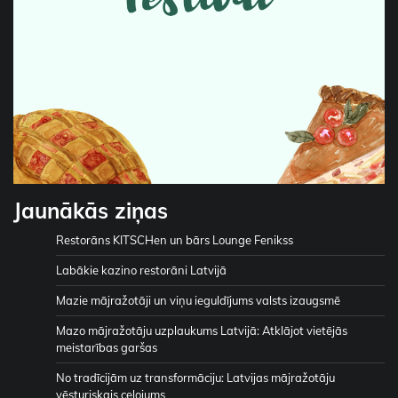
Jaunākās ziņas
Restorāns KITSCHen un bārs Lounge Fenikss
Labākie kazino restorāni Latvijā
Mazie mājražotāji un viņu ieguldījums valsts izaugsmē
Mazo mājražotāju uzplaukums Latvijā: Atklājot vietējās
meistarības garšas
No tradīcijām uz transformāciju: Latvijas mājražotāju
vēsturiskais ceļojums