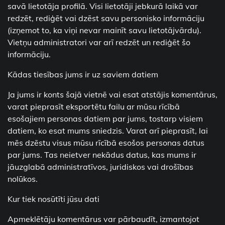
savā lietotāja profilā. Visi lietotāji jebkurā laikā var
redzēt, rediģēt vai dzēst savu personisko informāciju
(izņemot to, ka viņi nevar mainīt savu lietotājvārdu).
Vietņu administratori var arī redzēt un rediģēt šo
informāciju.
Kādas tiesības jums ir uz saviem datiem
Ja jums ir konts šajā vietnē vai esat atstājis komentārus,
varat pieprasīt eksportētu failu ar mūsu rīcībā
esošajiem personas datiem par jums, tostarp visiem
datiem, ko esat mums sniedzis. Varat arī pieprasīt, lai
mēs dzēstu visus mūsu rīcībā esošos personas datus
par jums. Tas neietver nekādus datus, kas mums ir
jāuzglabā administratīvos, juridiskos vai drošības
nolūkos.
Kur tiek nosūtīti jūsu dati
Apmeklētāju komentārus var pārbaudīt, izmantojot