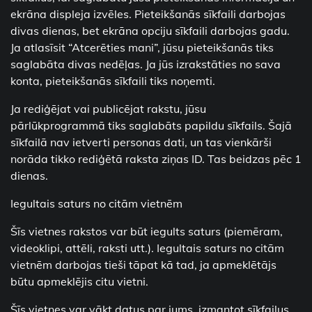
ekrāna displeja izvēles. Pieteikšanās sīkfaili darbojas
divas dienas, bet ekrāna opciju sīkfaili darbojas gadu.
Ja atlasīsit “Atcerēties mani”, jūsu pieteikšanās tiks
saglabāta divas nedēļas. Ja jūs izrakstāties no sava
konta, pieteikšanās sīkfaili tiks noņemti.
Ja rediģējat vai publicējat rakstu, jūsu
pārlūkprogrammā tiks saglabāts papildu sīkfails. Šajā
sīkfailā nav ietverti personas dati, un tas vienkārši
norāda tikko rediģētā raksta ziņas ID. Tas beidzas pēc 1
dienas.
Iegultais saturs no citām vietnēm
Šīs vietnes rakstos var būt iegults saturs (piemēram,
videoklipi, attēli, raksti utt.). Iegultais saturs no citām
vietnēm darbojas tieši tāpat kā tad, ja apmeklētājs
būtu apmeklējis citu vietni.
Šīs vietnes var vākt datus par jums, izmantot sīkfailus,