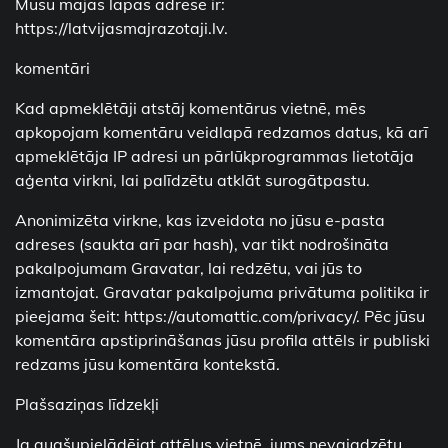
Mūsu mājas lapas adrese ir:
https://latvijasmajrazotaji.lv.
komentāri
Kad apmeklētāji atstāj komentārus vietnē, mēs
apkopojam komentāru veidlapā redzamos datus, kā arī
apmeklētāja IP adresi un pārlūkprogrammas lietotāja
aģenta virkni, lai palīdzētu atklāt surogātpastu.
Anonimizēta virkne, kas izveidota no jūsu e-pasta
adreses (saukta arī par hash), var tikt nodrošināta
pakalpojumam Gravatar, lai redzētu, vai jūs to
izmantojat. Gravatar pakalpojuma privātuma politika ir
pieejama šeit: https://automattic.com/privacy/. Pēc jūsu
komentāra apstiprināšanas jūsu profila attēls ir publiski
redzams jūsu komentāra kontekstā.
Plašsaziņas līdzekļi
Ja augšupielādējat attēlus vietnē, jums nevajadzētu